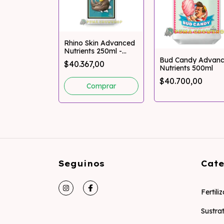
Rhino Skin Advanced
Nutrients 250ml -
Pumagrowshop
inish 1l
Bud Candy Advan
$40.367,00
 Nutrients
Nutrients 500ml
,00
$40.700,00
Seguinos
Cate
Fertili
Sustra