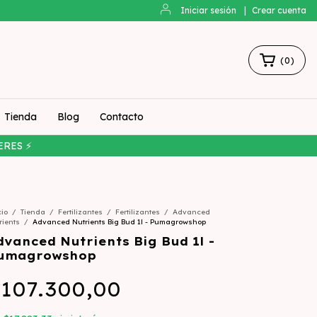
Iniciar sesión
|
Crear cuenta
(
0
)
Tienda
Blog
Contacto
ERES ⚡
cio
/
Tienda
/
Fertilizantes
/
Fertilizantes
/
Advanced
rients
/
Advanced Nutrients Big Bud 1l - Pumagrowshop
dvanced Nutrients Big Bud 1l -
umagrowshop
107.300,00