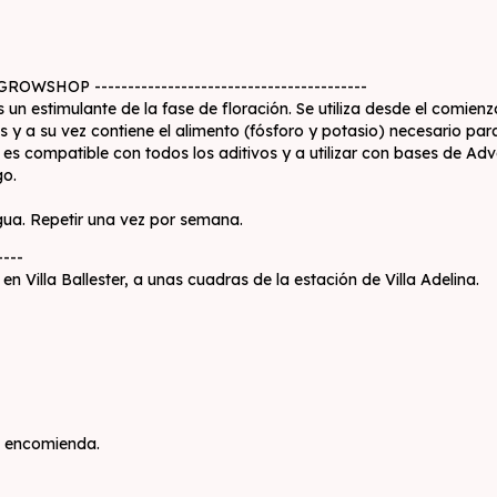
A GROWSHOP -----------------------------------------
imulante de la fase de floración. Se utiliza desde el comienzo d
y a su vez contiene el alimento (fósforo y potasio) necesario para
ud es compatible con todos los aditivos y a utilizar con bases de Ad
go.
gua. Repetir una vez por semana.
----
 Villa Ballester, a unas cuadras de la estación de Villa Adelina.
o encomienda.