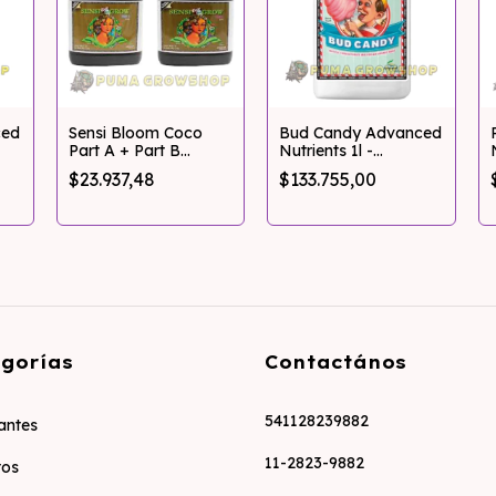
ced
Sensi Bloom Coco
Bud Candy Advanced
Part A + Part B
Nutrients 1l -
Advanced Nutrients
Pumagrowshop
$23.937,48
$133.755,00
500ml
gorías
Contactános
541128239882
zantes
11-2823-9882
tos