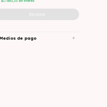
x
$17.883,33
sin interés
Medios de pago