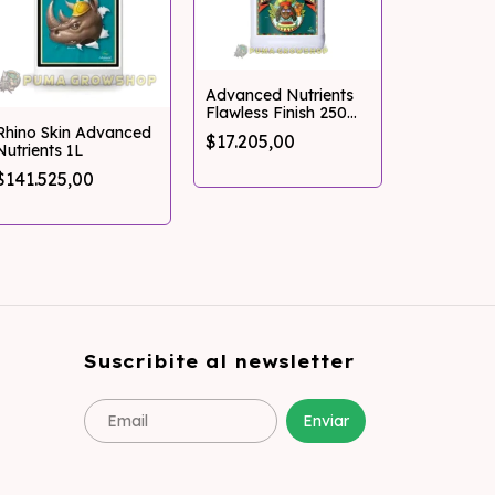
Advanced Nutrients
Flawless Finish 250ml
Bud Cand
Pumagrowshop
Rhino Skin Advanced
$17.205,00
Nutrients 
Nutrients 1L
$38.110,
$141.525,00
Suscribite al newsletter