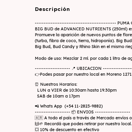
Descripción
---------------------------------------------- PUM
BIG BUD de ADVANCED NUTRIENTS (250ml) es un est
Promueve la aparición de nuevos puntos de flores 
(turba, fibra de coco, tierra, hidroponía). Big B
Big Bud, Bud Candy y Rhino Skin en el mismo rie
Modo de uso: Mezclar 2 ml. por cada 1 litro de a
-------------------- 📍 UBICACION ----------------
👉Podes pasar por nuestro local en Moreno 1271 en
⏰ Nuestros Horarios:
LUN a VIER de 10:30am hasta 19:30pm
SAB de 10am a 17pm
📲 Whats App (+54 11-2823-9882)
-------------------- 📦 ENVIOS --------------------
🇦🇷 A todo el país a través de Mercado envíos 
🙌🌱 Recordá que podes retirar por nuestro local.
💥 10% de descuento en efectivo