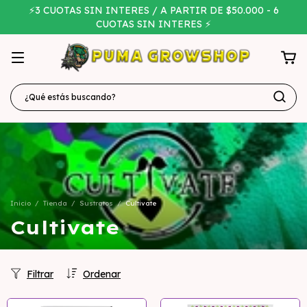
⚡3 CUOTAS SIN INTERES / A PARTIR DE $50.000 - 6
CUOTAS SIN INTERES ⚡
Inicio
/
Tienda
/
Sustratos
/
Cultivate
Cultivate
Filtrar
Ordenar