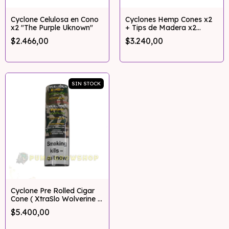
Cyclone Celulosa en Cono
Cyclones Hemp Cones x2
x2 "The Purple Uknown"
+ Tips de Madera x2
(Wonder / Cane)
$2.466,00
$3.240,00
SIN STOCK
Cyclone Pre Rolled Cigar
Cone ( XtraSlo Wolverine /
SupremeNos+ / Hyphy )
$5.400,00