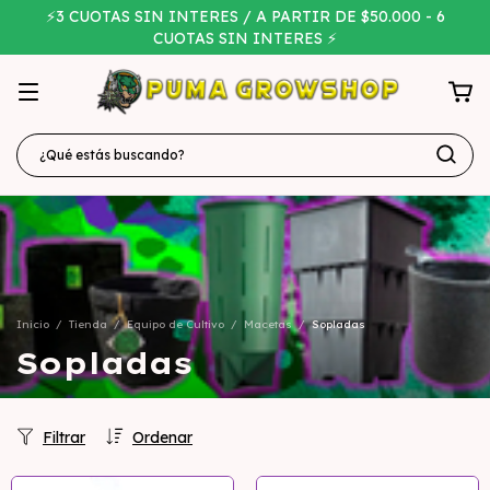
⚡3 CUOTAS SIN INTERES / A PARTIR DE $50.000 - 6
CUOTAS SIN INTERES ⚡
Inicio
/
Tienda
/
Equipo de Cultivo
/
Macetas
/
Sopladas
Sopladas
Filtrar
Ordenar