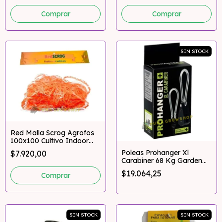
SIN STOCK
Red Malla Scrog Agrofos
100x100 Cultivo Indoor
Multired
Poleas Prohanger Xl
$7.920,00
Carabiner 68 Kg Garden
Pro Pumagrowshop
$19.064,25
SIN STOCK
SIN STOCK