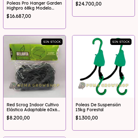
Multired
Poleas Pro Hanger Garden
$24.700,00
Highpro 68kg Modelo
Regular
$16.687,00
SIN STOCK
SIN STOCK
Red Scrog Indoor Cultivo
Poleas De Suspensión
Elástica Adaptable 60x60
15kg Forestal
A 120x120
$8.200,00
$1.300,00