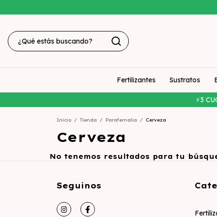
Fertilizantes
Sustratos
⚡3 CU
Inicio
/
Tienda
/
Parafernalia
/
Cerveza
Cerveza
No tenemos resultados para tu búsqued
Seguinos
Cate
Fertili