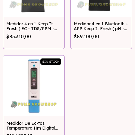
Medidor 4 en 1 Keep It
Medidor 4 en 1 Bluetooth +
Fresh ( EC - TDS/PPM -
APP Keep It Fresh ( pH -
Temperatura - PH)
TDS/Ppm - EC -
$85.310,00
$89.100,00
Temperatura )
SIN STOCK
Medidor De Ec-tds
Temperatura Hm Digital
Com-80