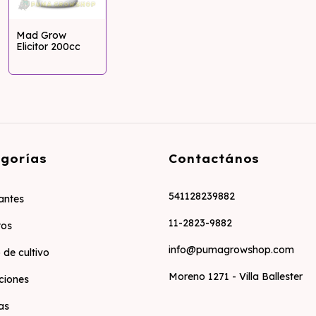
Mad Grow
Elicitor 200cc
gorías
Contactános
541128239882
zantes
11-2823-9882
tos
info@pumagrowshop.com
 de cultivo
Moreno 1271 - Villa Ballester
ciones
as