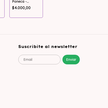
Poneca -
Potasico, Neem
$4.000,00
y Canela
Suscribite al newsletter