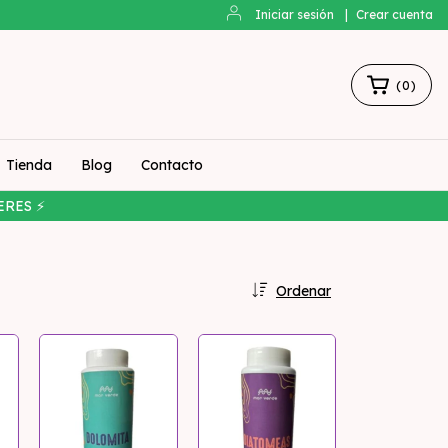
Iniciar sesión
|
Crear cuenta
(
0
)
Tienda
Blog
Contacto
ERES ⚡
Ordenar