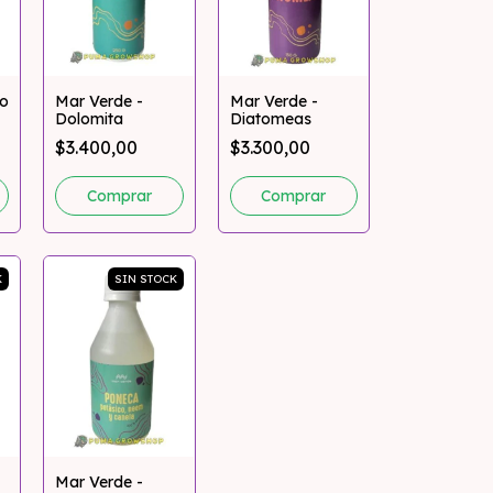
to
Mar Verde -
Mar Verde -
Dolomita
Diatomeas
$3.400,00
$3.300,00
K
SIN STOCK
Mar Verde -