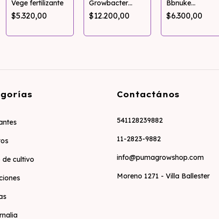
Vege fertilizante
Growbacter
Bbnuke
Fertilizante
Fertilizante
$5.320,00
$12.200,00
$6.300,00
Orgánico
Organico
gorías
Contactános
541128239882
zantes
11-2823-9882
tos
info@pumagrowshop.com
 de cultivo
Moreno 1271 - Villa Ballester
ciones
as
rnalia