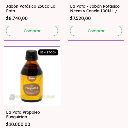
Jabón Potásico 250cc La
La Pota - Jabón Potásico
Pota
Neem y Canela 100ML /
250ML
$8.740,00
$7.520,00
Comprar
SIN STOCK
La Pota Propoleo
Funguicida
$10.000,00