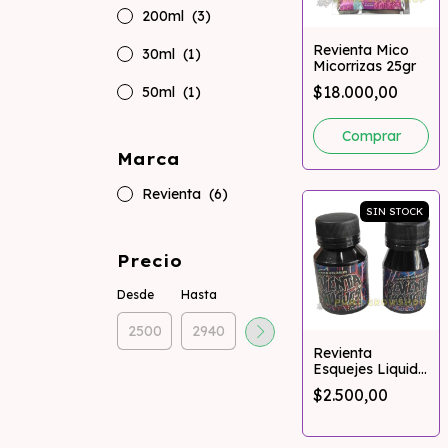
200ml
(3)
Revienta Mico
30ml
(1)
Micorrizas 25gr
$18.000,00
50ml
(1)
Marca
Revienta
(6)
SIN STOCK
Precio
Desde
Hasta
Revienta
Esquejes Liquido
Enraizante 30ml
$2.500,00
- 50ml