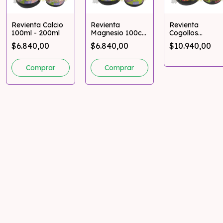
Revienta Calcio
Revienta
Revienta
100ml - 200ml
Magnesio 100cc
Cogollos
- 200cc
Bioestimulante
$6.840,00
$6.840,00
$10.940,00
100ml - 200ml
Comprar
Comprar