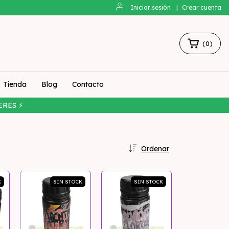
Iniciar sesión
|
Crear cuenta
(
0
)
Tienda
Blog
Contacto
ERES ⚡
Ordenar
K
SIN STOCK
SIN STOCK