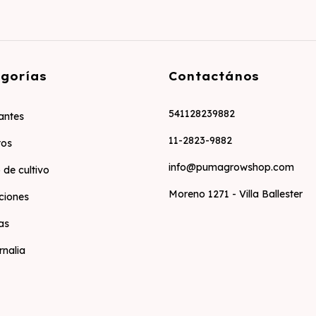
gorías
Contactános
541128239882
zantes
11-2823-9882
tos
info@pumagrowshop.com
 de cultivo
Moreno 1271 - Villa Ballester
ciones
as
rnalia