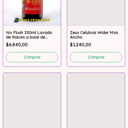
No Flush 250ml Lavado
Zeus Celulosa Wider Mas
de Raices a base de
Ancho
Enzimas Comadreja
$6.840,00
$1.240,00
Orgánica