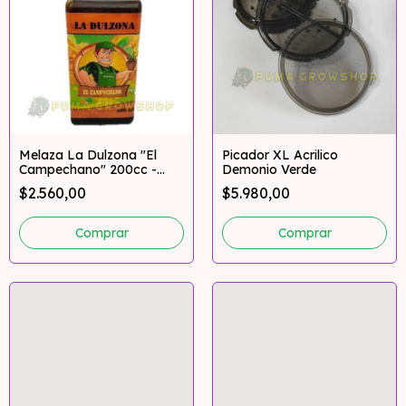
Melaza La Dulzona "El
Picador XL Acrilico
Campechano" 200cc -
Demonio Verde
500cc
$2.560,00
$5.980,00
Comprar
Comprar