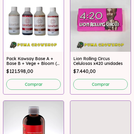
Pack Kawsay Base A +
Lion Rolling Circus
Base B + Vege + Bloom (
Celulosas x420 unidades
250ml + 500ml )
$121.598,00
$7.440,00
Comprar