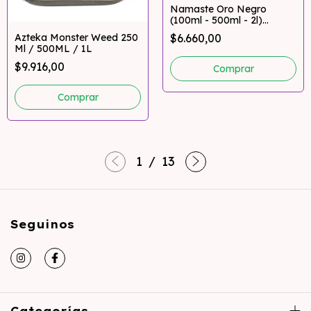
Namaste Oro Negro
(100ml - 500ml - 2l)
Pumagrowshop
Azteka Monster Weed 250
$6.660,00
Ml / 500ML / 1L
$9.916,00
Comprar
Comprar
1
/
13
Seguinos
Categorías