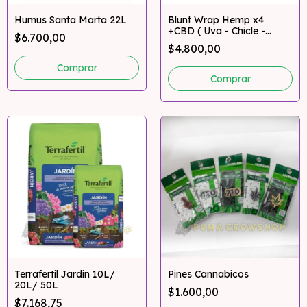
Humus Santa Marta 22L
Blunt Wrap Hemp x4
+CBD ( Uva - Chicle -
$6.700,00
Sandia - Chocolate -
$4.800,00
Hemp )
Comprar
Terrafertil Jardin 10L/
Pines Cannabicos
20L/ 50L
$1.600,00
$7.168,75