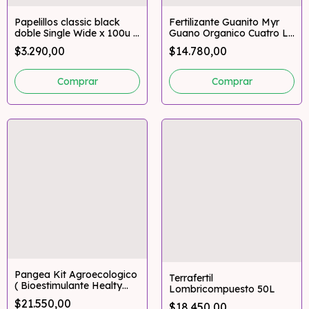
Papelillos classic black
Fertilizante Guanito Myr
doble Single Wide x 100u –
Guano Organico Cuatro L (
RAW
500gr - 1Kg )
$3.290,00
$14.780,00
Comprar
Pangea Kit Agroecologico
Terrafertil
( Bioestimulante Healty
Lombricompuesto 50L
300ml + Humus Liquido
$21.550,00
$18.450,00
Wormus 300ml + Melaza