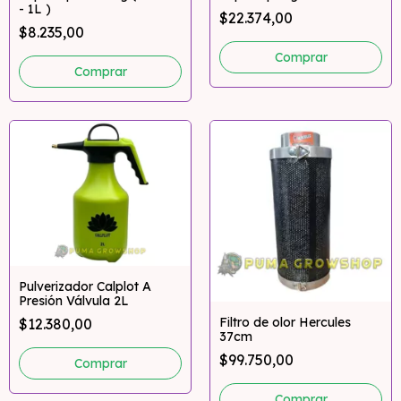
- 1L )
$22.374,00
$8.235,00
Comprar
Pulverizador Calplot A
Presión Válvula 2L
Filtro de olor Hercules
$12.380,00
37cm
$99.750,00