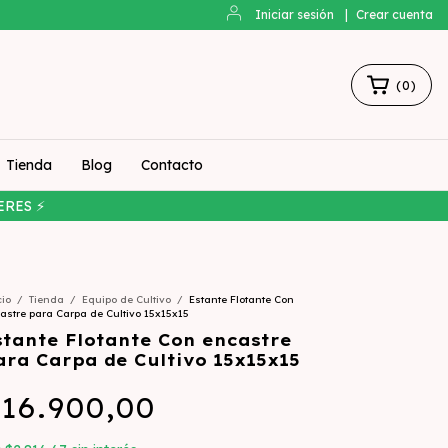
Iniciar sesión
|
Crear cuenta
(
0
)
Tienda
Blog
Contacto
ERES ⚡
cio
/
Tienda
/
Equipo de Cultivo
/
Estante Flotante Con
astre para Carpa de Cultivo 15x15x15
stante Flotante Con encastre
ara Carpa de Cultivo 15x15x15
16.900,00