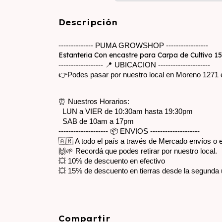
Descripción
-------------- PUMA GROWSHOP -----------------
Estanteria Con encastre para Carpa de Cultivo 1
------------------ 📍 UBICACION ---------------------
👉Podes pasar por nuestro local en Moreno 1271 en 
⏰ Nuestros Horarios:
  LUN a VIER de 10:30am hasta 19:30pm
  SAB de 10am a 17pm
-------------------- 📦 ENVIOS --------------------
🇦🇷 A todo el país a través de Mercado envíos o
🙌🌱 Recordá que podes retirar por nuestro local.
💥 10% de descuento en efectivo
💥 15% de descuento en tierras desde la segunda 
Compartir