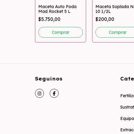
eotextil Tela
Maceta Auto Poda
Maceta Soplada N
L - 20L -
Mad Rocket 5 L
10 1/2L
00
$5.750,00
$200,00
mprar
Seguinos
Cate
Fertili
Sustra
Equipo
Extrac