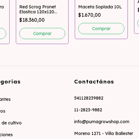
ro
Red Scrog Pronet
Maceta Soplada 10L
Elastica 120x120
$1.670,00
Garden High Pro
$18.360,00
gorías
Contactános
541128239882
zantes
11-2823-9882
tos
info@pumagrowshop.com
 de cultivo
Moreno 1271 - Villa Ballester
ciones