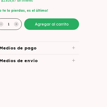
x
$2.816,67
sin interés
o te lo pierdas, es el último!
Medios de pago
Medios de envío