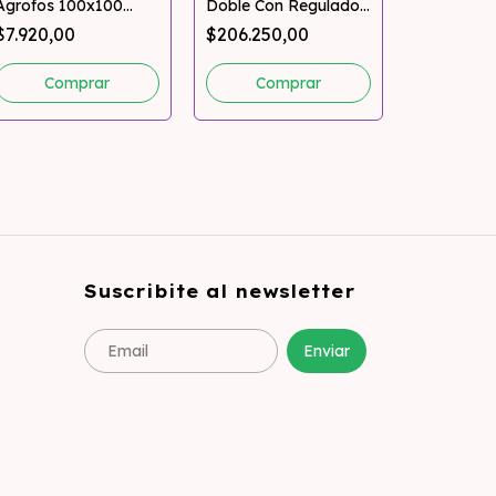
Agrofos 100x100
Doble Con Regulador
Tijera De 
Cultivo Indoor
Indoor 4 Pulgadas
$7.920,00
$206.250,00
Cultivo In
Multired
$6.761,75
Suscribite al newsletter