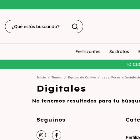
Fertilizantes
Sustratos
⚡3 CU
Inicio
/
Tienda
/
Equipo de Cultivo
/
Leds, Focos e Instalaci
Digitales
No tenemos resultados para tu búsqued
Seguinos
Cate
Fertili