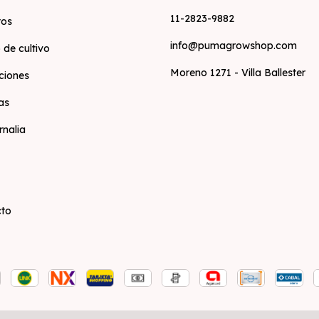
11-2823-9882
tos
info@pumagrowshop.com
 de cultivo
Moreno 1271 - Villa Ballester
ciones
as
rnalia
cto