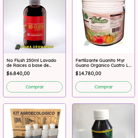
No Flush 250ml Lavado
Fertilizante Guanito Myr
de Raices a base de
Guano Organico Cuatro L (
Enzimas Comadreja
500gr - 1Kg )
$6.840,00
$14.780,00
Orgánica
Comprar