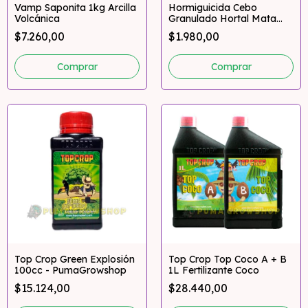
Vamp Saponita 1kg Arcilla
Hormiguicida Cebo
Volcánica
Granulado Hortal Mata
Hormigas 100gr
$7.260,00
$1.980,00
Top Crop Green Explosión
Top Crop Top Coco A + B
100cc - PumaGrowshop
1L Fertilizante Coco
$15.124,00
$28.440,00