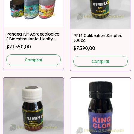
Pangea Kit Agroecologico
PPM Calibration Simplex
( Bioestimulante Healty
100cc
300ml + Humus Liquido
$21.550,00
$7.590,00
Wormus 300ml + Melaza
Stinky 200gr)