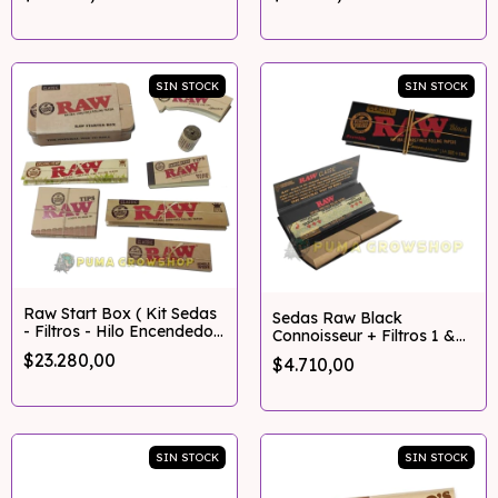
SIN STOCK
SIN STOCK
Raw Start Box ( Kit Sedas
Sedas Raw Black
- Filtros - Hilo Encendedor
Connoisseur + Filtros 1 &
)
1/4
$23.280,00
$4.710,00
SIN STOCK
SIN STOCK