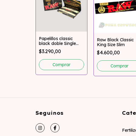
Papelillos classic
w Black
Raw Black Classic
black doble Single
ur + Filtros
King Size Slim
Wide x 100u – RAW
$3.290,00
00
$4.600,00
Seguinos
Cate
Fertili