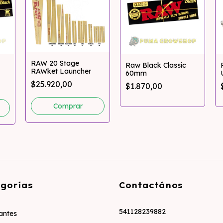
RAW 20 Stage
Raw Black Classic
RAWket Launcher
60mm
$25.920,00
$1.870,00
gorías
Contactános
541128239882
zantes