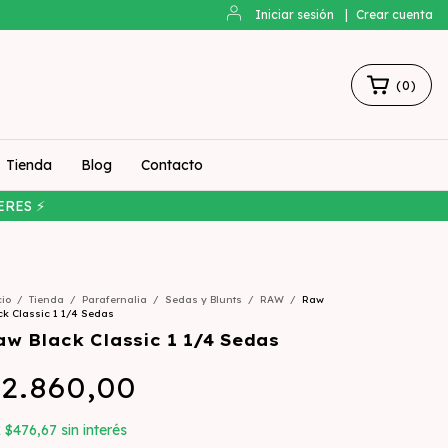
Iniciar sesión
|
Crear cuenta
(
0
)
Tienda
Blog
Contacto
ERES ⚡
cio
/
Tienda
/
Parafernalia
/
Sedas y Blunts
/
RAW
/
Raw
ck Classic 1 1/4 Sedas
aw Black Classic 1 1/4 Sedas
2.860,00
x
$476,67
sin interés