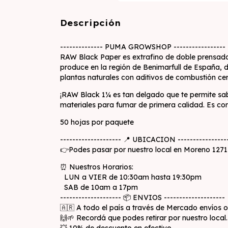
Descripción
-------------- PUMA GROWSHOP -----------------
RAW Black Paper es extrafino de doble prensado
produce en la región de Benimarfull de España,
plantas naturales con aditivos de combustión cer
¡RAW Black 1¼ es tan delgado que te permite sab
materiales para fumar de primera calidad. Es com
50 hojas por paquete
-------------------- 📍 UBICACION ----------------
👉Podes pasar por nuestro local en Moreno 1271 en
⏰ Nuestros Horarios:
LUN a VIER de 10:30am hasta 19:30pm
SAB de 10am a 17pm
-------------------- 📦 ENVIOS --------------------
🇦🇷 A todo el país a través de Mercado envíos 
🙌🌱 Recordá que podes retirar por nuestro local.
💥 10% de descuento en efectivo