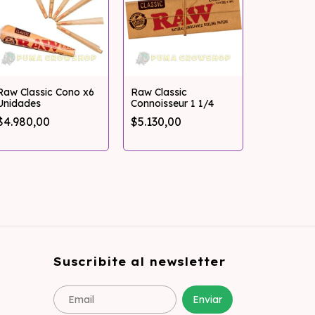
Raw Classic Cono x6
Raw Classic
Unidades
Connoisseur 1 1/4
Raw Orga
$4.980,00
$5.130,00
300
$7.198,0
Suscribite al newsletter