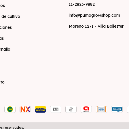
11-2823-9882
tos
info@pumagrowshop.com
 de cultivo
Moreno 1271 - Villa Ballester
ciones
as
rnalia
cto
s reservados.