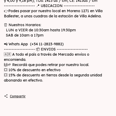
y 4,00 y 9,18 pH); TDS: 1413 uS / cm; CE: 1413uS / cm
-------------------- 📍 UBICACION --------------------
👉Podes pasar por nuestro local en Moreno 1271 en Villa
Ballester, a unas cuadras de la estación de Villa Adelina.
⏰ Nuestros Horarios:
LUN a VIER de 10:30am hasta 19:30pm
SAB de 10am a 17pm
📲 Whats App (+54 11-2823-9882)
-------------------- 📦 ENVIOS --------------------
🇦🇷 A todo el país a través de Mercado envíos o
encomienda.
🙌🌱 Recordá que podes retirar por nuestro local.
💥 10% de descuento en efectivo
💥 15% de descuento en tierras desde la segunda unidad
abonando en efectivo.
Compartir