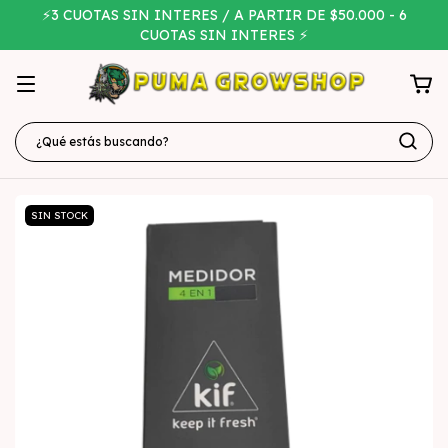
⚡3 CUOTAS SIN INTERES / A PARTIR DE $50.000 - 6
CUOTAS SIN INTERES ⚡
SIN STOCK