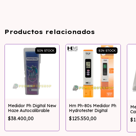
Productos relacionados
SIN STOCK
SIN STOCK
Medidor Ph Digital New
Hm Ph-80s Medidor Ph
Me
Haze Autocalibrable
Hydrotester Digital
Ca
( A
$38.400,00
$125.550,00
$1