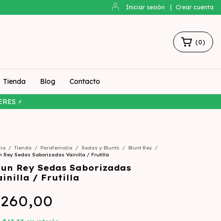
Iniciar sesión
|
Crear cuenta
(
0
)
Tienda
Blog
Contacto
ERES ⚡
cio
/
Tienda
/
Parafernalia
/
Sedas y Blunts
/
Blunt Rey
/
n Rey Sedas Saborizadas Vainilla / Frutilla
lun Rey Sedas Saborizadas
inilla / Frutilla
260,00