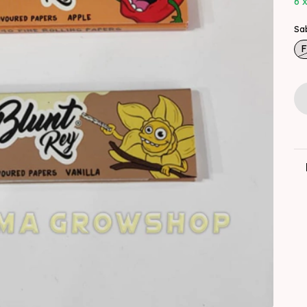
6
Sa
F