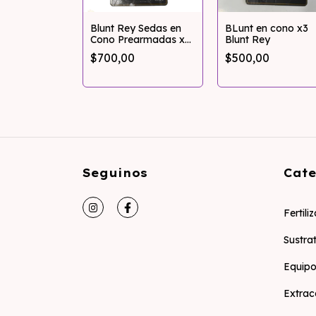
Blunt Rey Sedas en
BLunt en cono x3
Cono Prearmadas x6
Blunt Rey
unidades 1 & 1/4
$700,00
$500,00
Seguinos
Cate
Fertili
Sustra
Equipo
Extrac