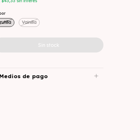
x
$43,33
sin interés
bor
rutilla
Vainilla
Medios de pago