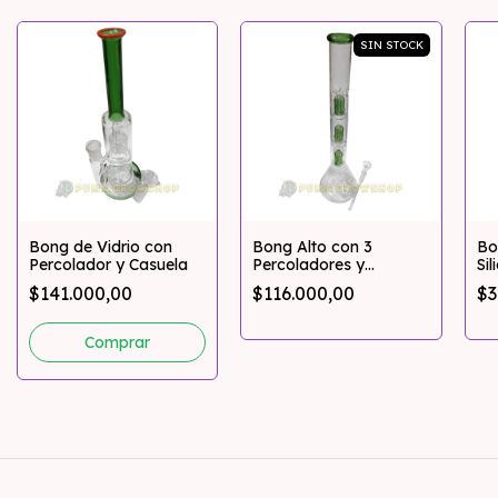
SIN STOCK
Bong de Vidrio con
Bong Alto con 3
Bo
Percolador y Casuela
Percoladores y
Si
Atrapahielo
im
$141.000,00
$116.000,00
$3