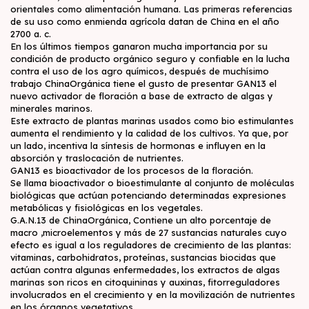
orientales como alimentación humana. Las primeras referencias
de su uso como enmienda agrícola datan de China en el año
2700 a. c.
En los últimos tiempos ganaron mucha importancia por su
condición de producto orgánico seguro y confiable en la lucha
contra el uso de los agro químicos, después de muchísimo
trabajo ChinaOrgánica tiene el gusto de presentar GAN13 el
nuevo activador de floración a base de extracto de algas y
minerales marinos.
Este extracto de plantas marinas usados como bio estimulantes
aumenta el rendimiento y la calidad de los cultivos. Ya que, por
un lado, incentiva la síntesis de hormonas e influyen en la
absorción y traslocación de nutrientes.
GAN13 es bioactivador de los procesos de la floración.
Se llama bioactivador o bioestimulante al conjunto de moléculas
biológicas que actúan potenciando determinadas expresiones
metabólicas y fisiológicas en los vegetales.
G.A.N.13 de ChinaOrgánica, Contiene un alto porcentaje de
macro ,microelementos y más de 27 sustancias naturales cuyo
efecto es igual a los reguladores de crecimiento de las plantas:
vitaminas, carbohidratos, proteínas, sustancias biocidas que
actúan contra algunas enfermedades, los extractos de algas
marinas son ricos en citoquininas y auxinas, fitorreguladores
involucrados en el crecimiento y en la movilización de nutrientes
en los órganos vegetativos.