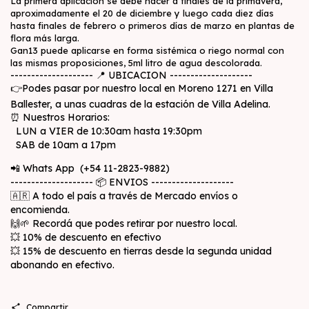
La primera aplicación se debe hacer a finales de la primavera,
aproximadamente el 20 de diciembre y luego cada diez días
hasta finales de febrero o primeros días de marzo en plantas de
flora más larga.
Gan13 puede aplicarse en forma sistémica o riego normal con
las mismas proposiciones, 5ml litro de agua descolorada.
-------------------- 📍 UBICACION --------------------
👉Podes pasar por nuestro local en Moreno 1271 en Villa
Ballester, a unas cuadras de la estación de Villa Adelina.
⏰ Nuestros Horarios:
LUN a VIER de 10:30am hasta 19:30pm
SAB de 10am a 17pm
📲 Whats App (+54 11-2823-9882)
-------------------- 📦 ENVIOS --------------------
🇦🇷 A todo el país a través de Mercado envíos o
encomienda.
🙌🌱 Recordá que podes retirar por nuestro local.
💥 10% de descuento en efectivo
💥 15% de descuento en tierras desde la segunda unidad
abonando en efectivo.
Compartir