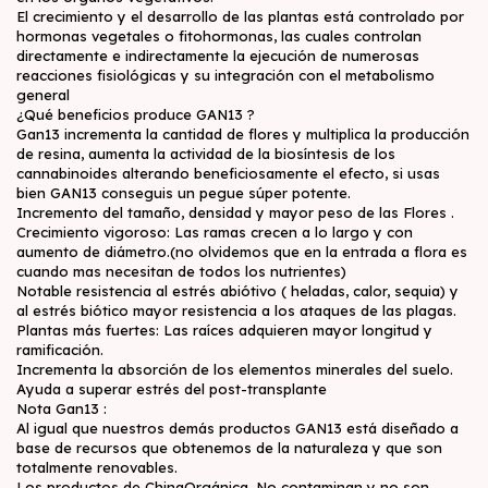
El crecimiento y el desarrollo de las plantas está controlado por
hormonas vegetales o fitohormonas, las cuales controlan
directamente e indirectamente la ejecución de numerosas
reacciones fisiológicas y su integración con el metabolismo
general
¿Qué beneficios produce GAN13 ?
Gan13 incrementa la cantidad de flores y multiplica la producción
de resina, aumenta la actividad de la biosíntesis de los
cannabinoides alterando beneficiosamente el efecto, si usas
bien GAN13 conseguis un pegue súper potente.
Incremento del tamaño, densidad y mayor peso de las Flores .
Crecimiento vigoroso: Las ramas crecen a lo largo y con
aumento de diámetro.(no olvidemos que en la entrada a flora es
cuando mas necesitan de todos los nutrientes)
Notable resistencia al estrés abiótivo ( heladas, calor, sequia) y
al estrés biótico mayor resistencia a los ataques de las plagas.
Plantas más fuertes: Las raíces adquieren mayor longitud y
ramificación.
Incrementa la absorción de los elementos minerales del suelo.
Ayuda a superar estrés del post-transplante
Nota Gan13 :
Al igual que nuestros demás productos GAN13 está diseñado a
base de recursos que obtenemos de la naturaleza y que son
totalmente renovables.
Los productos de ChinaOrgánica, No contaminan y no son