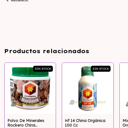
Productos relacionados
SIN STOCK
SIN STOCK
Polvo De Minerales
Hf 14 China Orgánica
Mi
Rockero China
100 Cc
Or