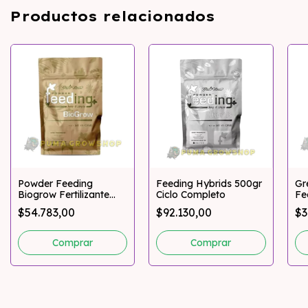
Productos relacionados
Powder Feeding
Feeding Hybrids 500gr
Gr
Biogrow Fertilizante
Ciclo Completo
Fe
Sales 125g
$54.783,00
$92.130,00
$3
Pumagrowshop