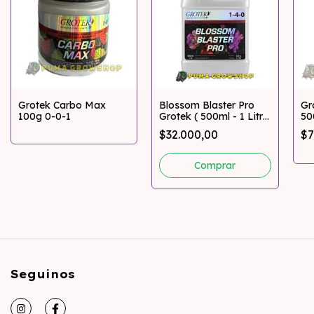
Grotek Carbo Max
Blossom Blaster Pro
Gr
100g 0-0-1
Grotek ( 500ml - 1 Litro
50
) Floración
$32.000,00
$7
Comprar
Seguinos