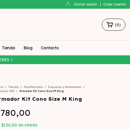
Iniciar sesión
|
Crear cuenta
(
0
)
Tienda
Blog
Contacto
ERES ⚡
cio
/
Tienda
/
Parafernalia
/
Tuqueros y Armadores
/
ueros 420
/
Armador Kit Cono Size M King
rmador Kit Cono Size M King
780,00
x
$130,00
sin interés