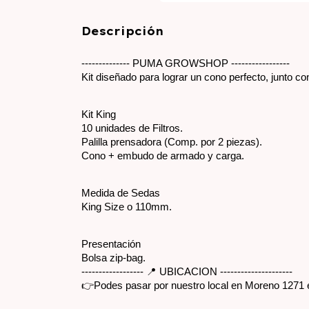
Descripción
-------------- PUMA GROWSHOP -----------------
Kit diseñado para lograr un cono perfecto, junto con 
Kit King
10 unidades de Filtros.
Palilla prensadora (Comp. por 2 piezas).
Cono + embudo de armado y carga.
Medida de Sedas
King Size o 110mm.
Presentación
Bolsa zip-bag.
------------------ 📍 UBICACION ---------------------
👉Podes pasar por nuestro local en Moreno 1271 en 