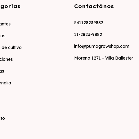
gorías
Contactános
541128239882
zantes
11-2823-9882
tos
info@pumagrowshop.com
 de cultivo
Moreno 1271 - Villa Ballester
ciones
as
rnalia
cto