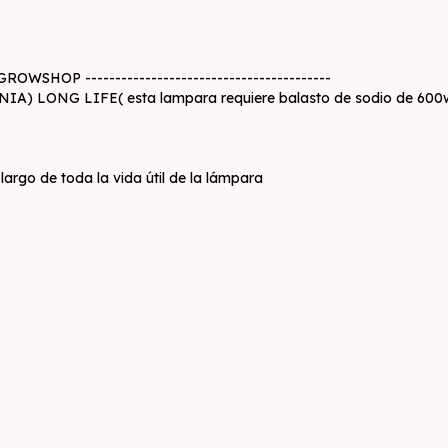
A GROWSHOP -----------------------------------------
 LONG LIFE( esta lampara requiere balasto de sodio de 600w par
largo de toda la vida útil de la lámpara