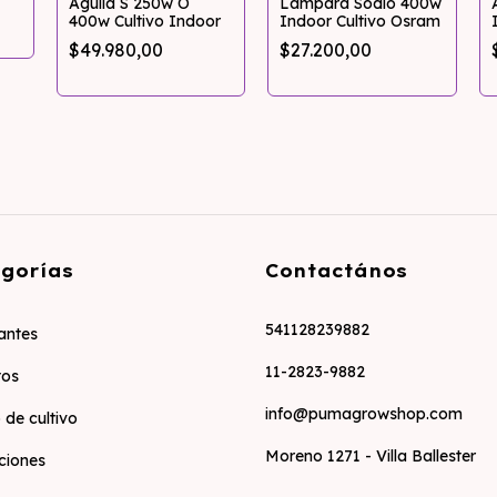
Aguila S 250w O
Lampara Sodio 400w
400w Cultivo Indoor
Indoor Cultivo Osram
$49.980,00
$27.200,00
gorías
Contactános
541128239882
zantes
11-2823-9882
tos
info@pumagrowshop.com
 de cultivo
Moreno 1271 - Villa Ballester
ciones