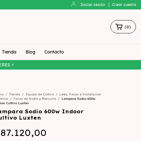
Iniciar sesión
|
Crear cuenta
(
0
)
Tienda
Blog
Contacto
ERES ⚡
cio
/
Tienda
/
Equipo de Cultivo
/
Leds, Focos e Instalacion
ctrica
/
Focos de Sodio y Mercurio
/
Lampara Sodio 600w
oor Cultivo Luxten
ampara Sodio 600w Indoor
ultivo Luxten
87.120,00