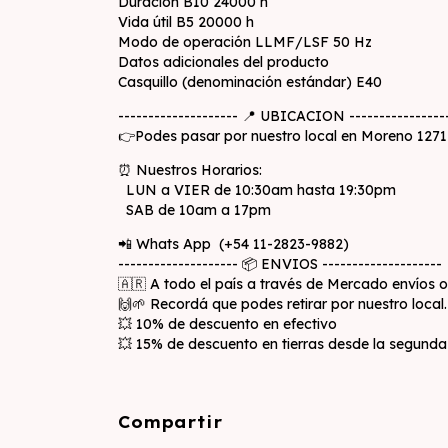
Duración B10 24000 h
Vida útil B5 20000 h
Modo de operación LLMF/LSF 50 Hz
Datos adicionales del producto
Casquillo (denominación estándar) E40
-------------------- 📍 UBICACION ----------------
👉Podes pasar por nuestro local en Moreno 1271 en
⏰ Nuestros Horarios:
LUN a VIER de 10:30am hasta 19:30pm
SAB de 10am a 17pm
📲 Whats App (+54 11-2823-9882)
-------------------- 📦 ENVIOS --------------------
🇦🇷 A todo el país a través de Mercado envíos 
🙌🌱 Recordá que podes retirar por nuestro local.
💥 10% de descuento en efectivo
💥 15% de descuento en tierras desde la segund
Compartir