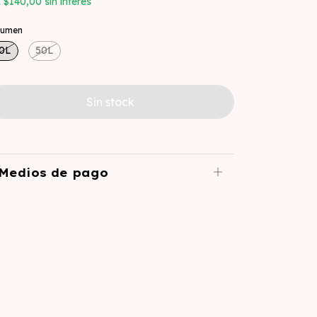
x
$140,00
sin interés
lumen
0L
50L
Medios de pago