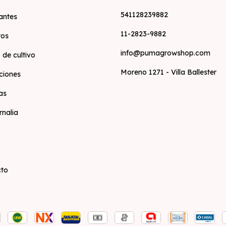
541128239882
zantes
11-2823-9882
tos
info@pumagrowshop.com
 de cultivo
Moreno 1271 - Villa Ballester
ciones
as
rnalia
cto