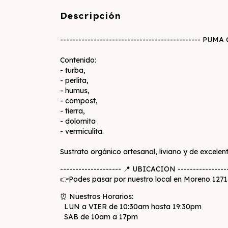
Descripción
---------------------------------------------- PUM
Contenido:
- turba,
- perlita,
- humus,
- compost,
- tierra,
- dolomita
- vermiculita.
Sustrato orgánico artesanal, liviano y de excelen
-------------------- 📍 UBICACION ----------------
👉Podes pasar por nuestro local en Moreno 1271 en
⏰ Nuestros Horarios:
LUN a VIER de 10:30am hasta 19:30pm
SAB de 10am a 17pm