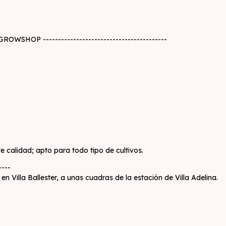
A GROWSHOP -----------------------------------------
te calidad; apto para todo tipo de cultivos.
----
 Villa Ballester, a unas cuadras de la estación de Villa Adelina.