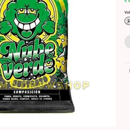
6
Vo
1