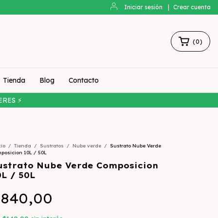
Iniciar sesión
|
Crear cuenta
(
0
)
Tienda
Blog
Contacto
ERES ⚡
cio
/
Tienda
/
Sustratos
/
Nube verde
/
Sustrato Nube Verde
posicion 10L / 50L
ustrato Nube Verde Composicion
0L / 50L
840,00