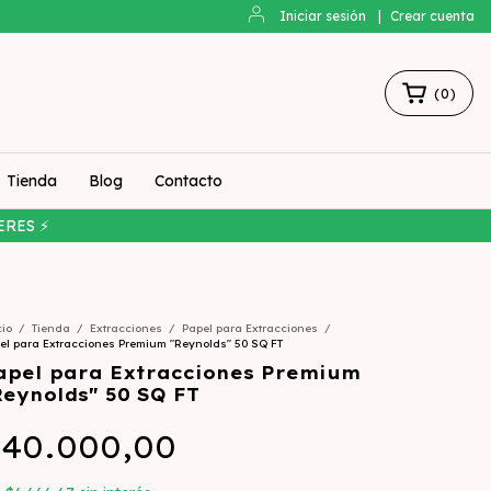
Iniciar sesión
|
Crear cuenta
(
0
)
Tienda
Blog
Contacto
ERES ⚡
cio
/
Tienda
/
Extracciones
/
Papel para Extracciones
/
el para Extracciones Premium "Reynolds" 50 SQ FT
apel para Extracciones Premium
Reynolds" 50 SQ FT
40.000,00