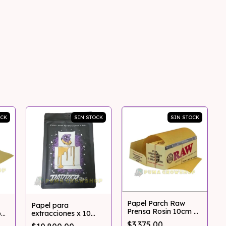
OCK
SIN STOCK
SIN STOCK
Papel Parch Raw
Papel para
Prensa Rosin 10cm 4
o
extracciones x 10
Metros
cm
unidades 20x30cm G
$3.375,00