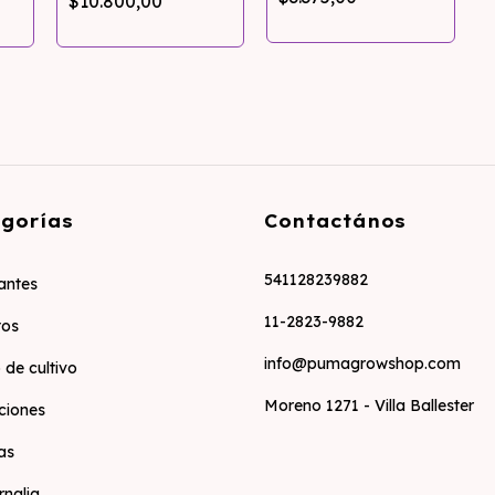
$10.800,00
Dabber Tools
gorías
Contactános
541128239882
zantes
11-2823-9882
tos
info@pumagrowshop.com
 de cultivo
Moreno 1271 - Villa Ballester
ciones
as
rnalia