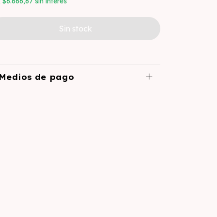
x
$6.666,67
sin interés
Medios de pago