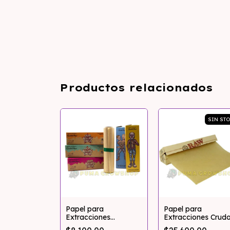
Productos relacionados
SIN ST
Papel para
Papel para
Extracciones
Extracciones Crud
Umbleached Lion
"Umbleached" 30