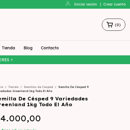
Iniciar sesión
|
Crear cuenta
(
0
)
Tienda
Blog
Contacto
ERES ⚡
cio
/
Tienda
/
Semillas de Cesped
/
Semilla De Césped 9
iedades Greenland 1kg Todo El Año
emilla De Césped 9 Variedades
reenland 1kg Todo El Año
4.000,00