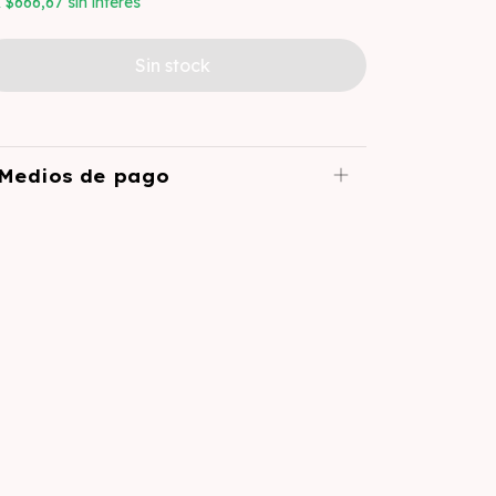
x
$666,67
sin interés
Medios de pago