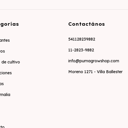
gorías
Contactános
541128239882
zantes
11-2823-9882
tos
info@pumagrowshop.com
 de cultivo
Moreno 1271 - Villa Ballester
ciones
as
rnalia
cto