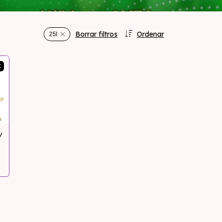
Borrar filtros
Ordenar
25l
K
/