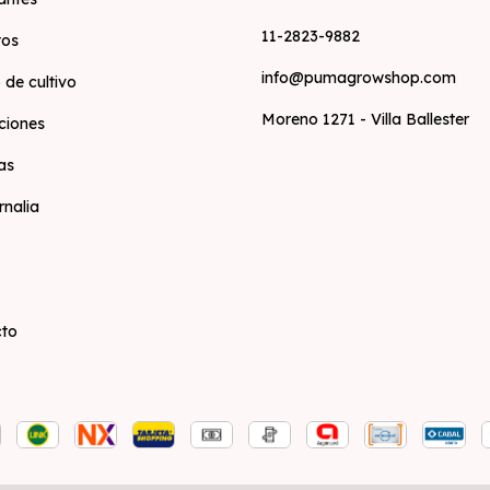
11-2823-9882
tos
info@pumagrowshop.com
 de cultivo
Moreno 1271 - Villa Ballester
ciones
as
rnalia
cto