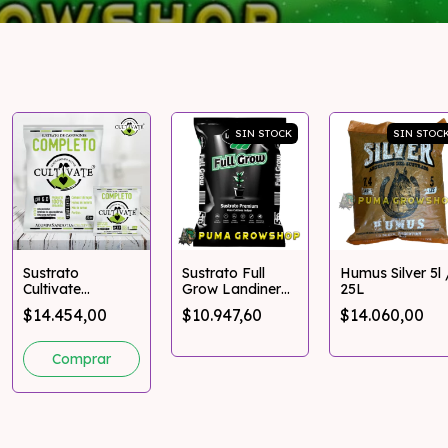
SIN STOCK
SIN STOC
Sustrato
Sustrato Full
Humus Silver 5l 
Cultivate
Grow Landiner
25L
Completo 12L /
25L / 50L
$14.454,00
$10.947,60
$14.060,00
25L / 80L
Comprar