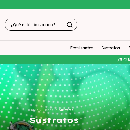
Fertilizantes
Sustratos
⚡3 CU
Inicio
/
Tienda
/
Sustratos
Sustratos