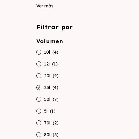
Ver más
Filtrar por
Volumen
10l
(4)
12l
(1)
20l
(9)
25l
(4)
50l
(7)
5l
(1)
70l
(2)
80l
(3)